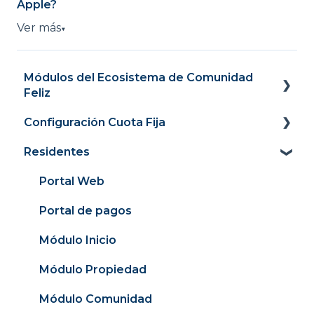
Apple?
Ver más
▼
Módulos del Ecosistema de Comunidad
Feliz
Configuración Cuota Fija
Panel
Residentes
Cobranza y recaudación
Panel
Comunidad conectada
Recaudación
Portal Web
Contabilidad y finanzas
Cargos
Portal de pagos
Consejeria
Medidores
Módulo Inicio
Remuneraciones
Facturación 4.0
Módulo Propiedad
Conexión con Banco
Mexico
Módulo Comunidad