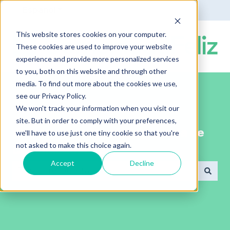
Español
Traducciones de Mostrar submenú de
This website stores cookies on your computer.
These cookies are used to improve your website
experience and provide more personalized services
to you, both on this website and through other
media. To find out more about the cookies we use,
see our Privacy Policy.
We won't track your information when you visit our
site. But in order to comply with your preferences,
¡Bienvenido al portal de ayuda de
we'll have to use just one tiny cookie so that you're
not asked to make this choice again.
ComunidadFeliz!
Accept
Decline
No hay sugerencias porque el campo de búsqued