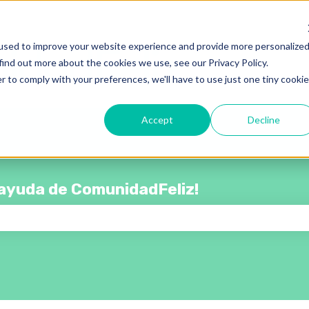
rar submenú de
used to improve your website experience and provide more personalize
find out more about the cookies we use, see our Privacy Policy.
r to comply with your preferences, we'll have to use just one tiny cookie
Accept
Decline
e ayuda de ComunidadFeliz!
campo de búsqueda está vacío.