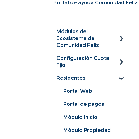
Portal de ayuda Comunidad Feliz 
Módulos del
Ecosistema de
Comunidad Feliz
Configuración Cuota
Panel
Fija
Cobranza y
Residentes
recaudación
Panel
Comunidad conectada
Recaudación
Portal Web
Contabilidad y finanzas
Cargos
Portal de pagos
Consejeria
Medidores
Módulo Inicio
Remuneraciones
Facturación 4.0
Módulo Propiedad