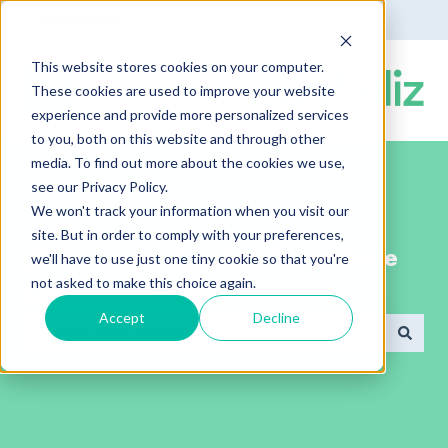
Español
Traducciones de Mostrar submenú de
This website stores cookies on your computer.
These cookies are used to improve your website
experience and provide more personalized services
to you, both on this website and through other
media. To find out more about the cookies we use,
see our Privacy Policy.
We won't track your information when you visit our
site. But in order to comply with your preferences,
¡Bienvenido al portal de ayuda de
we'll have to use just one tiny cookie so that you're
not asked to make this choice again.
ComunidadFeliz!
Accept
Decline
No hay sugerencias porque el campo de búsqued