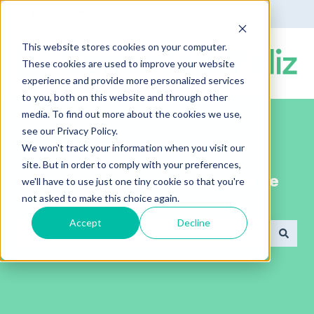
Español
Traducciones de Mostrar submenú de
This website stores cookies on your computer.
These cookies are used to improve your website
experience and provide more personalized services
to you, both on this website and through other
media. To find out more about the cookies we use,
see our Privacy Policy.
We won't track your information when you visit our
site. But in order to comply with your preferences,
¡Bienvenido al portal de ayuda de
we'll have to use just one tiny cookie so that you're
not asked to make this choice again.
ComunidadFeliz!
Accept
Decline
No hay sugerencias porque el campo de búsqued