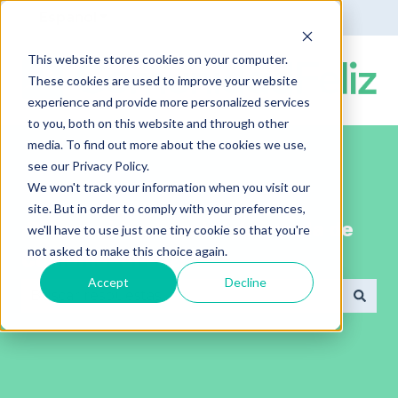
Español
Traducciones de Mostrar submenú de
This website stores cookies on your computer.
These cookies are used to improve your website
experience and provide more personalized services
to you, both on this website and through other
media. To find out more about the cookies we use,
see our Privacy Policy.
We won't track your information when you visit our
site. But in order to comply with your preferences,
¡Bienvenido al portal de ayuda de
we'll have to use just one tiny cookie so that you're
not asked to make this choice again.
ComunidadFeliz!
Accept
Decline
No hay sugerencias porque el campo de búsqued