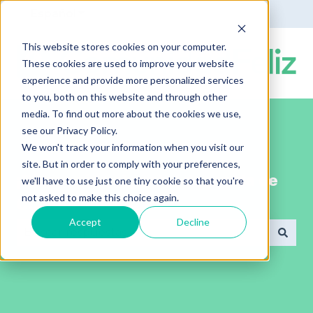
Español
Traducciones de Mostrar submenú de
This website stores cookies on your computer.
These cookies are used to improve your website
experience and provide more personalized services
to you, both on this website and through other
media. To find out more about the cookies we use,
see our Privacy Policy.
We won't track your information when you visit our
site. But in order to comply with your preferences,
¡Bienvenido al portal de ayuda de
we'll have to use just one tiny cookie so that you're
not asked to make this choice again.
ComunidadFeliz!
Accept
Decline
No hay sugerencias porque el campo de búsqued