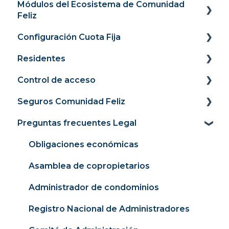
Módulos del Ecosistema de Comunidad
Feliz
Configuración Cuota Fija
Panel
Residentes
Cobranza y recaudación
Panel
Control de acceso
Comunidad conectada
Recaudación
Portal Web
Seguros Comunidad Feliz
Contabilidad y finanzas
Cargos
Portal de pagos
Guía de Uso para residentes
Preguntas frecuentes Legal
Consejeria
Medidores
Módulo Inicio
Control de acceso para administradores y
Ingreso a la app
Guía de Contratación
Remuneraciones
Facturación 4.0
Módulo Propiedad
Pólizas para Residentes
Obligaciones económicas
Conexión con Banco
Mexico
Módulo Comunidad
Pólizas para la Comunidad
Asamblea de copropietarios
Mi cuenta
Contabilidad y finanza.
Aplicación Móvil
Gestión de siniestros
Administrador de condominios
Configurar comunidad
Registro Nacional de Administradores