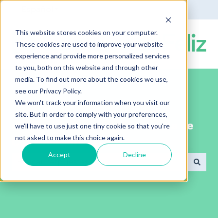
Español
Traducciones de Mostrar submenú de
This website stores cookies on your computer.
These cookies are used to improve your website
experience and provide more personalized services
to you, both on this website and through other
media. To find out more about the cookies we use,
see our Privacy Policy.
We won't track your information when you visit our
site. But in order to comply with your preferences,
¡Bienvenido al portal de ayuda de
we'll have to use just one tiny cookie so that you're
not asked to make this choice again.
ComunidadFeliz!
Accept
Decline
No hay sugerencias porque el campo de búsqued