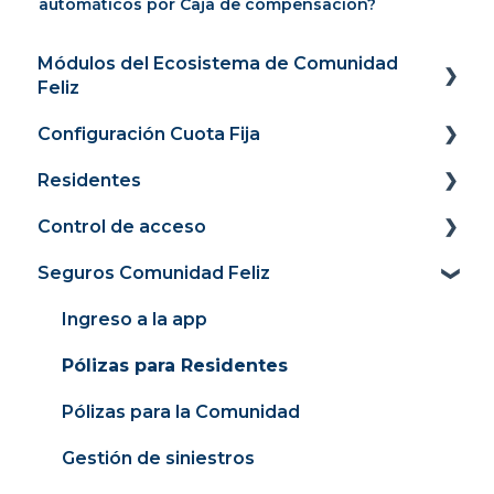
automáticos por Caja de compensación?
Módulos del Ecosistema de Comunidad
Feliz
Configuración Cuota Fija
Panel
Residentes
Cobranza y recaudación
Panel
Control de acceso
Comunidad conectada
Recaudación
Portal Web
Seguros Comunidad Feliz
Contabilidad y finanzas
Cargos
Portal de pagos
Guía de Uso para residentes
Consejeria
Medidores
Módulo Inicio
Control de acceso para administradores y
Ingreso a la app
Guía de Contratación
Remuneraciones
Facturación 4.0
Módulo Propiedad
Pólizas para Residentes
Conexión con Banco
Mexico
Módulo Comunidad
Pólizas para la Comunidad
Mi cuenta
Contabilidad y finanza.
Aplicación Móvil
Gestión de siniestros