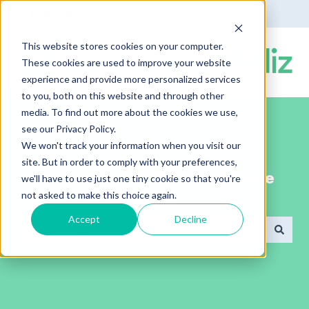
Español
Traducciones de Mostrar submenú de
This website stores cookies on your computer.
These cookies are used to improve your website
experience and provide more personalized services
to you, both on this website and through other
media. To find out more about the cookies we use,
see our Privacy Policy.
We won't track your information when you visit our
site. But in order to comply with your preferences,
¡Bienvenido al portal de ayuda de
we'll have to use just one tiny cookie so that you're
not asked to make this choice again.
ComunidadFeliz!
Accept
Decline
No hay sugerencias porque el campo de búsqued