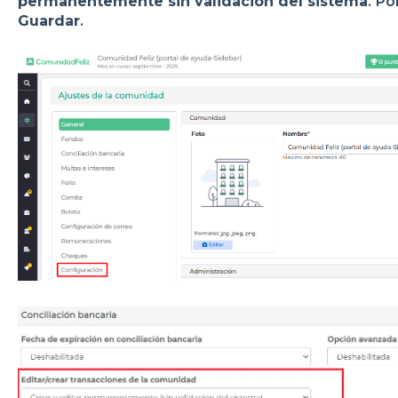
permanentemente sin validación del sistema
.
Por
Guardar
.