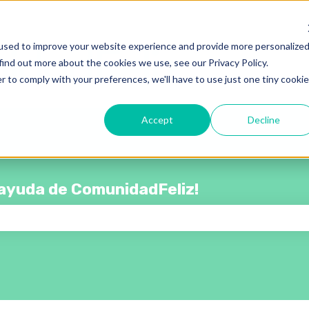
rar submenú de
used to improve your website experience and provide more personalize
find out more about the cookies we use, see our Privacy Policy.
r to comply with your preferences, we'll have to use just one tiny cookie
Accept
Decline
e ayuda de ComunidadFeliz!
campo de búsqueda está vacío.