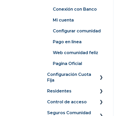
Conexión con Banco
Mi cuenta
Configurar comunidad
Pago en linea
Web comunidad feliz
Pagina Oficial
Configuración Cuota
Fija
Residentes
Panel
Control de acceso
Recaudación
Portal Web
Seguros Comunidad
Cargos
Portal de pagos
Guía de Uso para