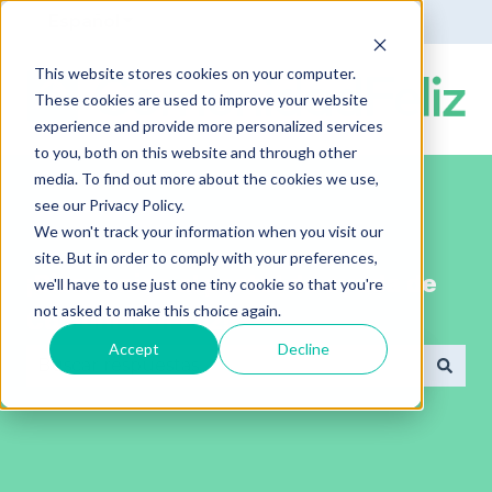
Español
Traducciones de Mostrar submenú de
This website stores cookies on your computer.
These cookies are used to improve your website
experience and provide more personalized services
to you, both on this website and through other
media. To find out more about the cookies we use,
see our Privacy Policy.
We won't track your information when you visit our
site. But in order to comply with your preferences,
¡Bienvenido al portal de ayuda de
we'll have to use just one tiny cookie so that you're
not asked to make this choice again.
ComunidadFeliz!
Accept
Decline
No hay sugerencias porque el campo de búsqued