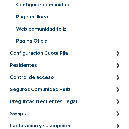
Configurar comunidad
Pago en linea
Web comunidad feliz
Pagina Oficial
Configuración Cuota Fija
Residentes
Panel
Control de acceso
Recaudación
Portal Web
Seguros Comunidad Feliz
Cargos
Portal de pagos
Guía de Uso para residentes
Preguntas frecuentes Legal
Medidores
Módulo Inicio
Control de acceso para administradores y
Ingreso a la app
Guía de Contratación
Swappi
Facturación 4.0
Módulo Propiedad
Pólizas para Residentes
Obligaciones económicas
Facturación y suscripción
Mexico
Módulo Comunidad
Pólizas para la Comunidad
Asamblea de copropietarios
Panel - Módulo Condominios