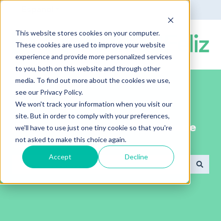
Español
Traducciones de Mostrar submenú de
This website stores cookies on your computer.
These cookies are used to improve your website
experience and provide more personalized services
to you, both on this website and through other
media. To find out more about the cookies we use,
see our Privacy Policy.
We won't track your information when you visit our
site. But in order to comply with your preferences,
¡Bienvenido al portal de ayuda de
we'll have to use just one tiny cookie so that you're
not asked to make this choice again.
ComunidadFeliz!
Accept
Decline
No hay sugerencias porque el campo de búsqued