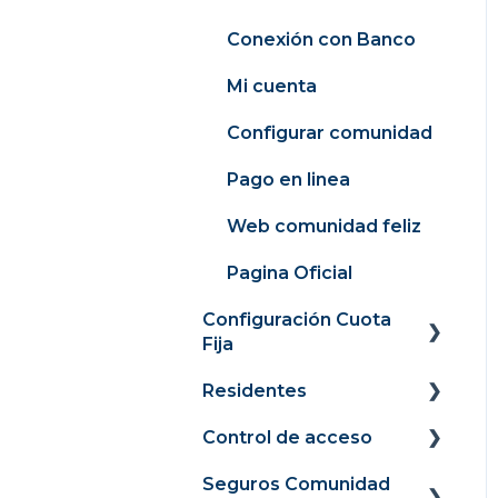
Conexión con Banco
Mi cuenta
Configurar comunidad
Pago en linea
Web comunidad feliz
Pagina Oficial
Configuración Cuota
Fija
Residentes
Panel
Control de acceso
Recaudación
Portal Web
Seguros Comunidad
Cargos
Portal de pagos
Guía de Uso para