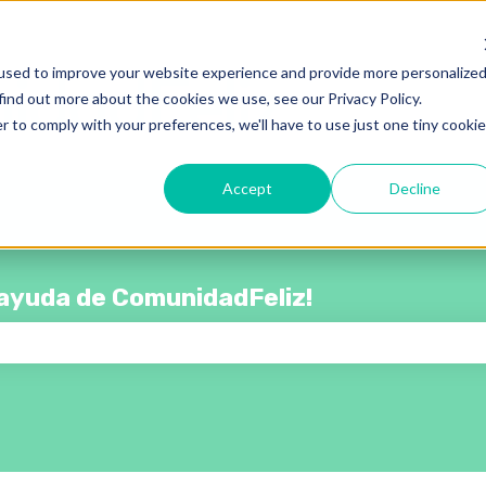
rar submenú de
used to improve your website experience and provide more personalize
find out more about the cookies we use, see our Privacy Policy.
r to comply with your preferences, we'll have to use just one tiny cookie
Accept
Decline
e ayuda de ComunidadFeliz!
campo de búsqueda está vacío.