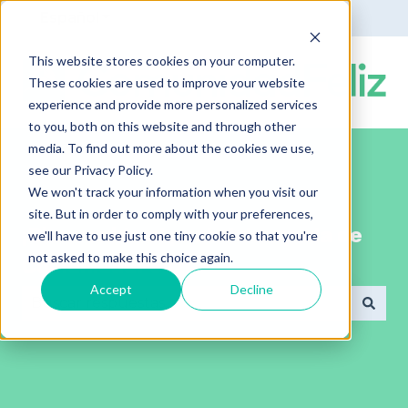
Español
Traducciones de Mostrar submenú de
This website stores cookies on your computer.
These cookies are used to improve your website
experience and provide more personalized services
to you, both on this website and through other
media. To find out more about the cookies we use,
see our Privacy Policy.
We won't track your information when you visit our
site. But in order to comply with your preferences,
¡Bienvenido al portal de ayuda de
we'll have to use just one tiny cookie so that you're
not asked to make this choice again.
ComunidadFeliz!
Accept
Decline
No hay sugerencias porque el campo de búsqued