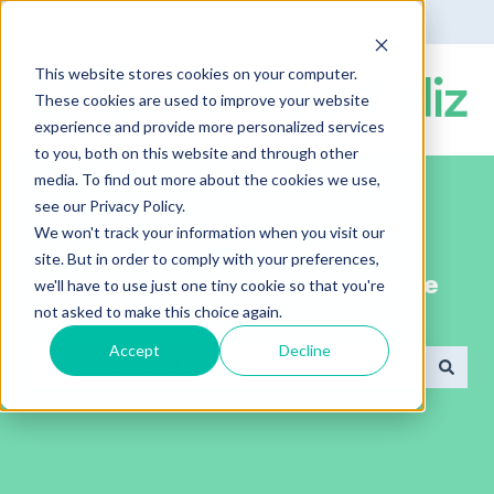
Español
Traducciones de Mostrar submenú de
This website stores cookies on your computer.
These cookies are used to improve your website
experience and provide more personalized services
to you, both on this website and through other
media. To find out more about the cookies we use,
see our Privacy Policy.
We won't track your information when you visit our
site. But in order to comply with your preferences,
¡Bienvenido al portal de ayuda de
we'll have to use just one tiny cookie so that you're
not asked to make this choice again.
ComunidadFeliz!
Accept
Decline
No hay sugerencias porque el campo de búsqued